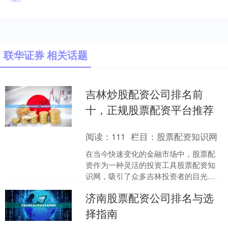
联华证券 相关话题
吉林炒股配资公司排名前
十，正规股票配资平台推荐
阅读：
111
栏目：
股票配资知识网
在当今快速变化的金融市场中，股票配
资作为一种灵活的投资工具股票配资知
识网，吸引了众多吉林投资者的目光。
然而，面对市场上琳琅满目的配资公
济南股票配资公司排名与选
司，如何选择一家正规、可靠....
择指南