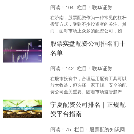
阅读：
104
栏目：
联华证券
在济南，股票配资作为一种常见的杠杆
投资方式，受到不少投资者的关注。然
而，面对市场上众多的配资公司，如何
选择一家靠谱的平台，成为投资者最关
股票实盘配资公司排名前十
心的问题。本文为您梳理济....
名单
阅读：
142
栏目：
联华证券
在股市投资中，合理运用配资工具可以
放大收益，但选择一家正规、安全的配
资公司至关重要。随着市场监管趋严，
大量不合规平台被淘汰，留存下来的实
宁夏配资公司排名｜正规配
盘配资公司更值得关注。本....
资平台指南
阅读：
75
栏目：
股票配资知识网