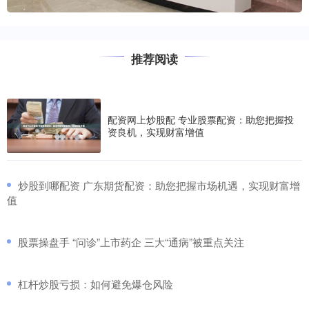
推荐阅读
配资网上炒股配 专业股票配资：助您把握投
资良机，实现财富增值
​炒股到哪配资 广东期货配资：助您把握市场机遇，实现财富增
值
​股票操盘手 “问诊”上市药企 三大“通病”被重点关注
​杠杆炒股亏损：如何避免爆仓风险