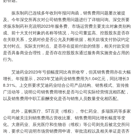
必答题。
振东制药已连续多年收到年报问询函，销售费用问题屡次被提
及。今年深交所再次对公司销售费用问题进行了详细问询。深交所要
求振东制药补充说明2023年服务费、市场运营费主要支出对象类别构
成、前十大支付对象的名称等情况，与公司董监高、控股股东是否存
在关联关系，交易对价是否公允及判断依据，相关款项支付协议约定
支付时点、实际支付时点、是否存在提前付款的情形，相关付款安排
是否具备商业合理性，是否存在控股股东通过服务商实施资金占用的
行为。
艾迪药业2023年亏损幅度同比有所收窄，但其销售费用亦在大幅
增长。年报显示，2023年艾迪药业销售费用为1.04亿元，同比增长3
8.31%。上交所要求艾迪药业结合公司产品结构、销售模式、宣传推
广活动等，说明公司销售费用增长是否与公司实际经营情况相匹配，
以及销售费用中职工薪酬变化是否与销售人员数量变化相匹配。
此外，蓝帆医疗、ST百灵（维权）、华仁药业、多瑞医药等多家
公司均被关注到销售费用占营收比重、销售费用同比增长幅度等变
化。大唐药业、辰光医疗和生物谷（维权）等公司则先后被北交所问
询，要求公司说明市场营销费用申请、审批流程以及相关单证是否齐