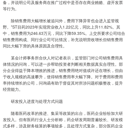
备，并说明公司及服务商在推广过程中是否存在商业贿赂、虚开发票
等行为。
除销售费用大幅增长被追问外，费用下降异常也会进入监管视
野。*ST目药2023年实现营业收入1.22亿元，同比上升11.82%。其
中，销售费用为246.63万元，同比下降59.35%。上交所要求公司结合
销售费用构成、同行业公司可比情况，补充说明营收增长但销售费用
同比大幅下滑的具体原因及合理性。
某会计师事务所合伙人对记者表示，监管部门对公司销售费用具
体情况的问询，可以进一步帮助投资者判断相关数据真实合理性。部
分企业得益于降本增效的推进，销售费用绝对值或许还在增长，但由
于收入规模的高速攀升，使得销售费用率大幅下降。对于费用和费用
率持续增长的公司，问询函有助于督促其对所涉问题积极整改，提升
经营能力。
研发投入进度与处理方式问题
随着医药改革的推进、集采等政策的出台，医药企业纷纷加大研
发投入。但有医药行业人士分析称，药企研发周期普遍较长、研发模
式多样，涉及财务核算的事项较多，且处理方式复杂，部分医药企业