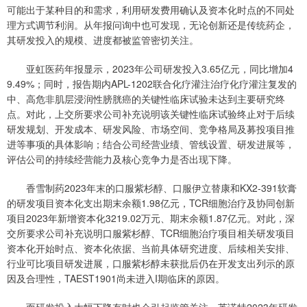
可能出于某种目的和需求，利用研发费用确认及资本化时点的不同处
理方式调节利润。从年报问询中也可发现，无论创新还是传统药企，
其研发投入的规模、进度都被监管密切关注。
亚虹医药年报显示，2023年公司研发投入3.65亿元，同比增加4
9.49%；同时，报告期内APL-1202联合化疗灌注治疗化疗灌注复发的
中、高危非肌层浸润性膀胱癌的关键性临床试验未达到主要研究终
点。对此，上交所要求公司补充说明该关键性临床试验终止对于后续
研发规划、开发成本、研发风险、市场空间、竞争格局及募投项目推
进等事项的具体影响；结合公司经营业绩、管线设置、研发进展等，
评估公司的持续经营能力及核心竞争力是否出现下降。
香雪制药2023年末的口服紫杉醇、口服伊立替康和KX2-391软膏
的研发项目资本化支出期末余额1.98亿元，TCR细胞治疗及协同创新
项目2023年新增资本化3219.02万元、期末余额1.87亿元。对此，深
交所要求公司补充说明口服紫杉醇、TCR细胞治疗项目相关研发项目
资本化开始时点、资本化依据、当前具体研究进度、后续相关安排、
行业可比项目研发进展，口服紫杉醇未获批后仍在开发支出列示的原
因及合理性，TAEST1901尚未进入I期临床的原因。