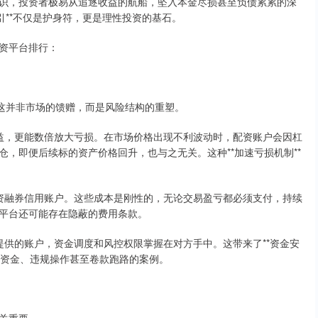
识，投资者极易从追逐收益的航船，坠入本金尽损甚至负债累累的深
引**不仅是护身符，更是理性投资的基石。
资平台排行：
，这并非市场的馈赠，而是风险结构的重塑。
大收益，更能数倍放大亏损。在市场价格出现不利波动时，配资账户会因杠
，即便后续标的资产价格回升，也与之无关。这种**加速亏损机制**
规融资融券信用账户。这些成本是刚性的，无论交易盈亏都必须支付，持续
平台还可能存在隐蔽的费用条款。
资方提供的账户，资金调度和风控权限掌握在对方手中。这带来了**资金安
挪用资金、违规操作甚至卷款跑路的案例。