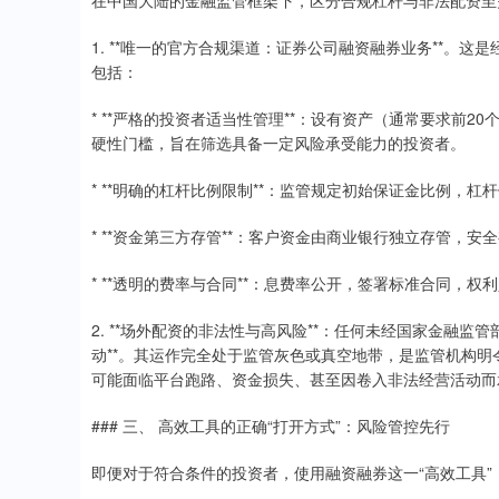
在中国大陆的金融监管框架下，区分合规杠杆与非法配资至
1. **唯一的官方合规渠道：证券公司融资融券业务**。
包括：
* **严格的投资者适当性管理**：设有资产（通常要求前
硬性门槛，旨在筛选具备一定风险承受能力的投资者。
* **明确的杠杆比例限制**：监管规定初始保证金比例，
* **资金第三方存管**：客户资金由商业银行独立存管，安
* **透明的费率与合同**：息费率公开，签署标准合同，权
2. **场外配资的非法性与高风险**：任何未经国家金融
动**。其运作完全处于监管灰色或真空地带，是监管机构
可能面临平台跑路、资金损失、甚至因卷入非法经营活动而
### 三、 高效工具的正确“打开方式”：风险管控先行
即便对于符合条件的投资者，使用融资融券这一“高效工具