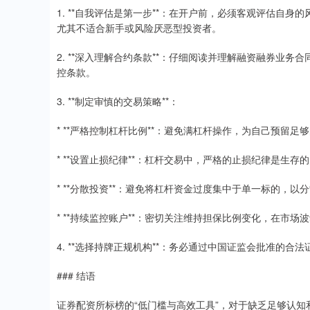
1. **自我评估是第一步**：在开户前，必须客观评估自
尤其不适合新手或风险厌恶型投资者。
2. **深入理解合约条款**：仔细阅读并理解融资融券业
控条款。
3. **制定审慎的交易策略**：
* **严格控制杠杆比例**：避免满杠杆操作，为自己预留足
* **设置止损纪律**：杠杆交易中，严格的止损纪律是生
* **分散投资**：避免将杠杆资金过度集中于单一标的，以
* **持续监控账户**：密切关注维持担保比例变化，在市
4. **选择持牌正规机构**：务必通过中国证监会批准的
### 结语
证券配资所标榜的“低门槛与高效工具”，对于缺乏足够认知