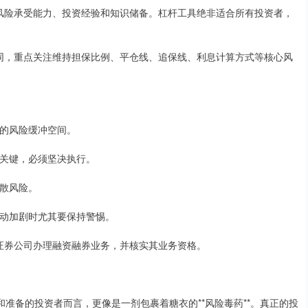
身的风险承受能力、投资经验和知识储备。杠杆工具绝非适合所有投资者，
务合同，重点关注维持担保比例、平仓线、追保线、利息计算方式等核心风
够的风险缓冲空间。
存的关键，必须坚决执行。
分散风险。
场波动加剧时尤其要保持警惕。
合法证券公司办理融资融券业务，并核实其业务资格。
和准备的投资者而言，更像是一剂包裹着糖衣的**风险毒药**。真正的投