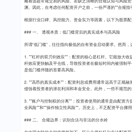
藏着远超常规交易的风险。若缺乏清晰的合规认知与风险意
渊。因此，在考虑任何配资开户之前，一份严谨的**合规指
根据行业口碑、风控能力、资金实力等因素，以下为股票配
### 一、 透视本质：低门槛背后的真实成本与高风险
所谓“低门槛”，往往指向极低的自有资金启动要求。然而
1. **杠杆的双刃剑效应**：配资的核心是杠杆。它能放
杆效应更快触及平仓线，导致投资者在极短时间内被强制平仓
是低门槛伴随的首要高风险。
2. **高昂的真实成本**：配资利息或费用通常远高于正
侵蚀着投资者的潜在利润和本金安全。此外，一些不规范的
3. **账户与控制权的分离**：投资者使用的通常是由配
全风险**和**操作独立性风险**。历史上，不乏配资平台
### 二、 合规边界：识别合法与非法的分水岭