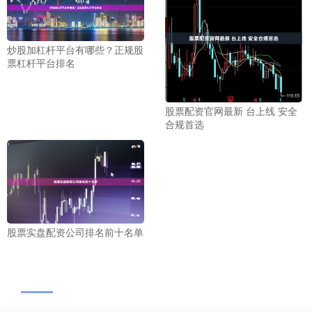
炒股加杠杆平台有哪些？正规股
票杠杆平台排名
股票配资官网最新 台上线 安全
合规首选
股票实盘配资公司排名前十名单