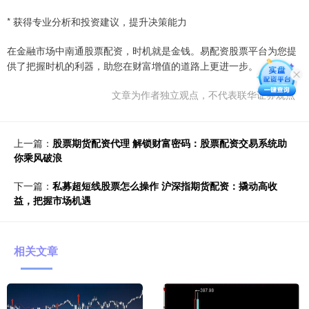
* 获得专业分析和投资建议，提升决策能力
在金融市场中南通股票配资，时机就是金钱。易配资股票平台为您提
供了把握时机的利器，助您在财富增值的道路上更进一步。
文章为作者独立观点，不代表联华证券观点
上一篇：
股票期货配资代理 解锁财富密码：股票配资交易系统助
你乘风破浪
下一篇：
私募超短线股票怎么操作 沪深指期货配资：撬动高收
益，把握市场机遇
相关文章