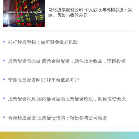
网络股票配资公司 个人炒股与机构炒股：策
略、风险与收益差异
​杠杆炒股亏损：如何避免爆仓风险
​股票配资怎么做 股票金融配资：助你放大收益，谨慎投资
​宁波股票配资网|正规平台低息开户
​股票配资利息 国内最可靠的股票配资论坛，助你投资无忧
​青海炒股配资 股票配债指南：轻松参与公司融资